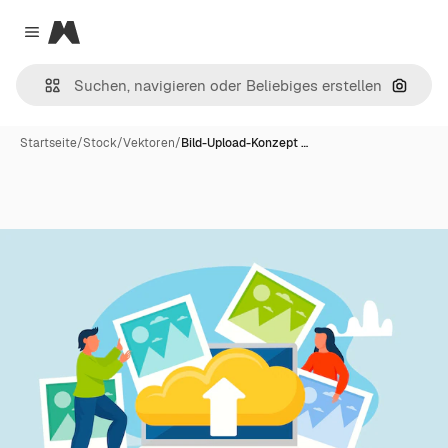
Magnific
Close menu
Nach B
Startseite
/
Stock
/
Vektoren
/
Bild-Upload-Konzept …