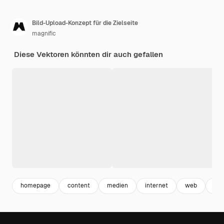
Bild-Upload-Konzept für die Zielseite
magnific
Diese Vektoren könnten dir auch gefallen
homepage
content
medien
internet
web
upl