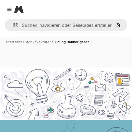
Magnific
Close menu
Nach B
Startseite
/
Stock
/
Vektoren
/
Bildung Banner geset…