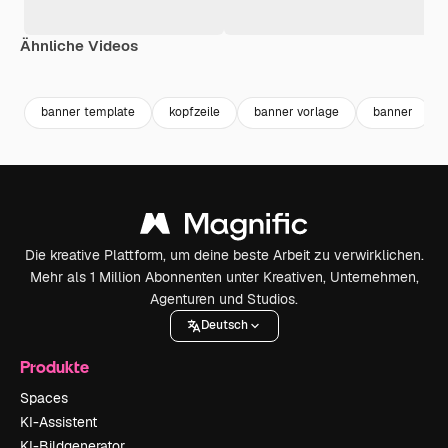
Ähnliche Videos
Premium
Premium
Premium
Premium
banner template
kopfzeile
banner vorlage
banner
Die kreative Plattform, um deine beste Arbeit zu verwirklichen.
Mehr als 1 Million Abonnenten unter Kreativen, Unternehmen,
Agenturen und Studios.
Deutsch
Produkte
Spaces
KI-Assistent
KI-Bildgenerator