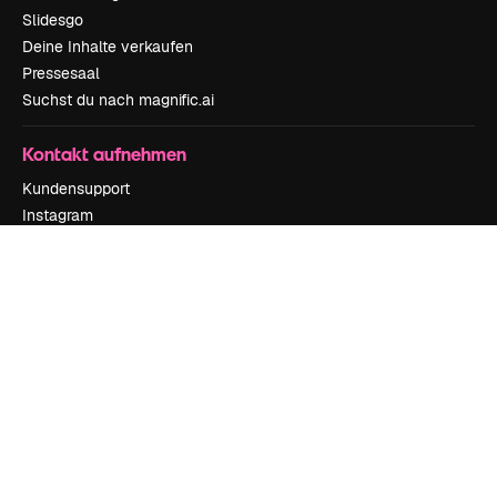
Slidesgo
Deine Inhalte verkaufen
Pressesaal
Suchst du nach magnific.ai
Kontakt aufnehmen
Kundensupport
Instagram
YouTube
LinkedIn
TikTok
Discord
X
Reddit
Copyright © 2010-
2026
Freepik Company S.L.U.
Alle Rechte vorbehalten
.