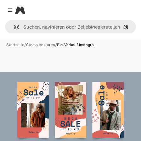
Magnific
Close menu
Nach B
Startseite
/
Stock
/
Vektoren
/
Bio-Verkauf Instagra…