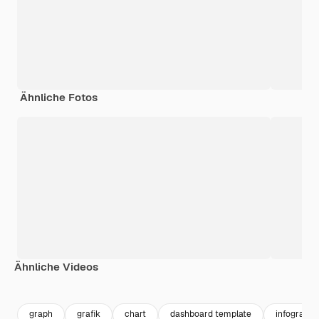
Ähnliche Fotos
Ähnliche Videos
Premium
Premium
Generiert von KI
Premium
Premium
graph
grafik
chart
dashboard template
infografik