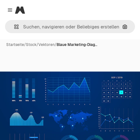
Magnific
Close menu
Nach B
Startseite
/
Stock
/
Vektoren
/
Blaue Marketing-Diag…