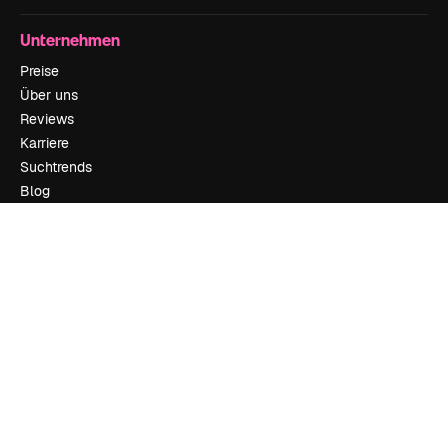
Unternehmen
Preise
Über uns
Reviews
Karriere
Suchtrends
Blog
Veranstaltungen
Slidesgo
Deine Inhalte verkaufen
Pressesaal
Suchst du nach magnific.ai
Kontakt aufnehmen
Kundensupport
Instagram
YouTube