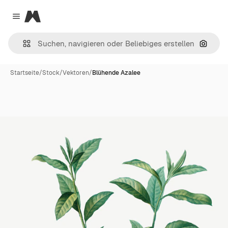
Magnific
Close menu
Nach B
Startseite
/
Stock
/
Vektoren
/
Blühende Azalee