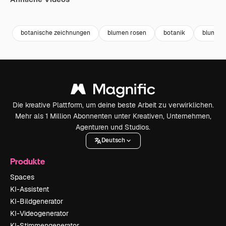
Premium
Premium
Generiert von KI
Premium
Premium
botanische zeichnungen
blumen rosen
botanik
blumen 
Die kreative Plattform, um deine beste Arbeit zu verwirklichen.
Mehr als 1 Million Abonnenten unter Kreativen, Unternehmen,
Agenturen und Studios.
Deutsch
Produkte
Spaces
KI-Assistent
KI-Bildgenerator
KI-Videogenerator
KI-Stimmengenerator