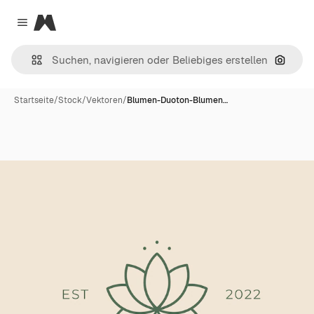
Magnific
Close menu
Nach B
Startseite
/
Stock
/
Vektoren
/
Blumen-Duoton-Blumen…