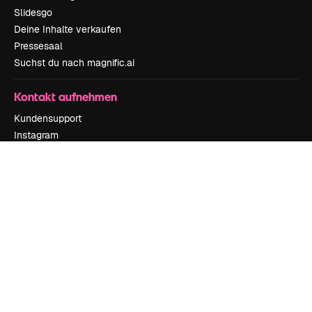
Slidesgo
Deine Inhalte verkaufen
Pressesaal
Suchst du nach magnific.ai
Kontakt aufnehmen
Kundensupport
Instagram
YouTube
LinkedIn
TikTok
Discord
X
Reddit
Copyright © 2010-
2026
Freepik Company S.L.U.
Alle Rechte vorbehalten
.