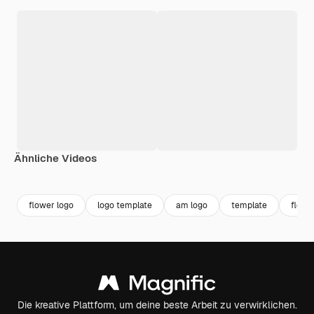
Ähnliche Videos
Premium
Premium
flower logo
logo template
am logo
template
floral
Die kreative Plattform, um deine beste Arbeit zu verwirklichen.