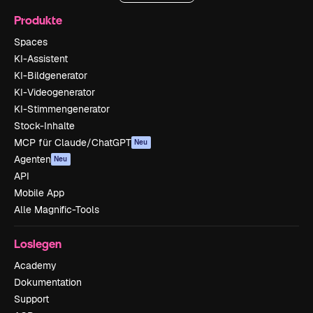
Produkte
Spaces
KI-Assistent
KI-Bildgenerator
KI-Videogenerator
KI-Stimmengenerator
Stock-Inhalte
MCP für Claude/ChatGPT
Neu
Agenten
Neu
API
Mobile App
Alle Magnific-Tools
Loslegen
Academy
Dokumentation
Support