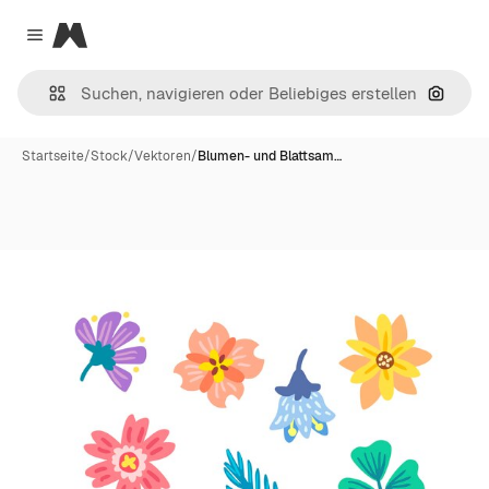
Magnific
Close menu
Nach B
Startseite
/
Stock
/
Vektoren
/
Blumen- und Blattsam…