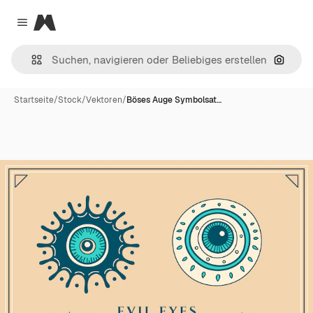
Magnific
Close menu
Nach B
Startseite
/
Stock
/
Vektoren
/
Böses Auge Symbolsat…