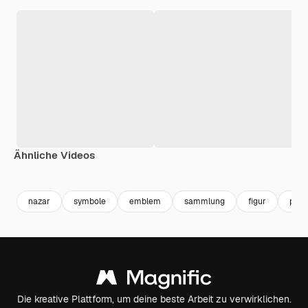
Ähnliche Videos
Premium
Premium
Generiert von KI
Premium
Premium
nazar
symbole
emblem
sammlung
figur
pac
Die kreative Plattform, um deine beste Arbeit zu verwirklichen.