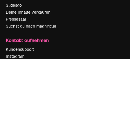
Slidesgo
Deine Inhalte verkaufen
Pressesaal
Suchst du nach magnific.ai
Kontakt aufnehmen
Kundensupport
Instagram
YouTube
LinkedIn
TikTok
Discord
X
Reddit
Copyright © 2010-
2026
Freepik Company S.L.U.
Alle Rechte vorbehalten
.