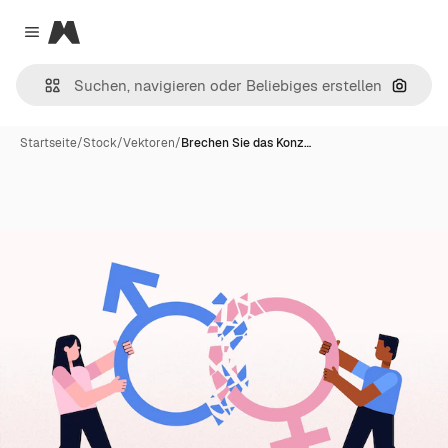
Magnific
Close menu
Nach B
Startseite
/
Stock
/
Vektoren
/
Brechen Sie das Konz…