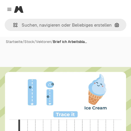
Magnific
Close menu
Nach B
Startseite
/
Stock
/
Vektoren
/
Brief ich Arbeitsbla…