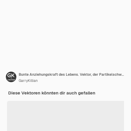
Bunte Anziehungskraft des Lebens. Vektor, der Partikelschwänze verbindet. Kleine Teilchen streben zueinander. Verschwommene Trümmer in Strahlen oder Linien bei hoher Bewegungsgeschwindigkeit. Burst, Explosionskulisse.
GarryKillian
Diese Vektoren könnten dir auch gefallen