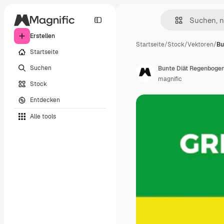
Erstellen
Startseite
/
Stock
/
Vektoren
/
Bu
Startseite
Suchen
Bunte Diät Regenbogen
magnific
Stock
Entdecken
Alle tools