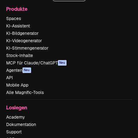
Produkte
Spaces
KI-Assistent
KI-Bildgenerator
KI-Videogenerator
KI-Stimmengenerator
Stock-Inhalte
MCP für Claude/ChatGPT
Neu
Agenten
Neu
API
Mobile App
Alle Magnific-Tools
Loslegen
Academy
Dokumentation
Support