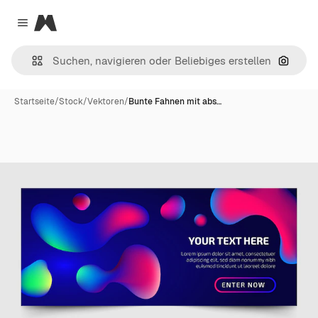
Magnific
Close menu
Nach B
Startseite
/
Stock
/
Vektoren
/
Bunte Fahnen mit abs…