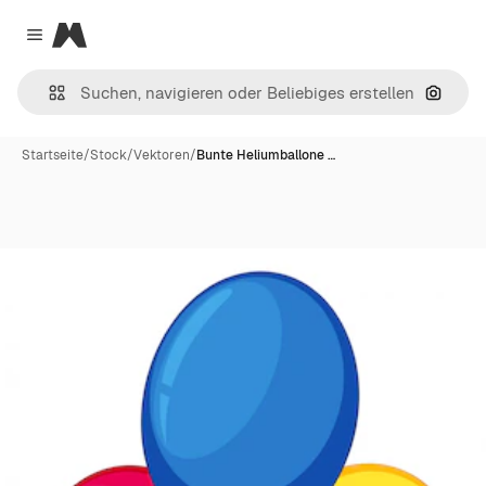
Magnific
Close menu
Nach B
Startseite
/
Stock
/
Vektoren
/
Bunte Heliumballone …