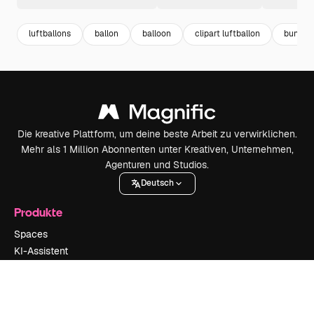
luftballons
ballon
balloon
clipart luftballon
bunte l
Die kreative Plattform, um deine beste Arbeit zu verwirklichen.
Mehr als 1 Million Abonnenten unter Kreativen, Unternehmen,
Agenturen und Studios.
Deutsch
Produkte
Spaces
KI-Assistent
KI-Bildgenerator
KI-Videogenerator
KI-Stimmengenerator