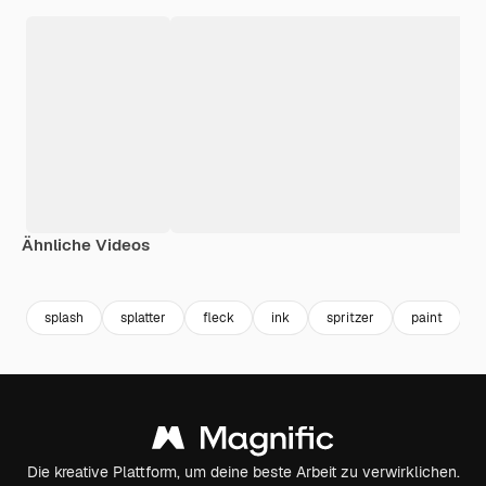
Ähnliche Videos
Premium
Premium
Generiert von KI
Premium
Premium
Generiert v
splash
splatter
fleck
ink
spritzer
paint
Die kreative Plattform, um deine beste Arbeit zu verwirklichen.