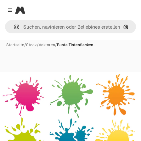
Magnific
Close menu
Nach B
Startseite
/
Stock
/
Vektoren
/
Bunte Tintenflecken …