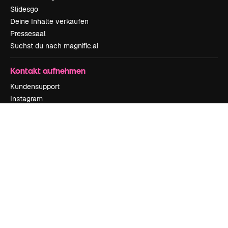
Slidesgo
Deine Inhalte verkaufen
Pressesaal
Suchst du nach magnific.ai
Kontakt aufnehmen
Kundensupport
Instagram
YouTube
LinkedIn
TikTok
Discord
X
Reddit
Copyright © 2010-
2026
Freepik Company S.L.U.
Alle Rechte vorbehalten
.