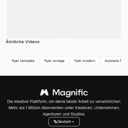
Ähnliche Videos
Premium
Premium
flyer template
flyer vorlage
flyer modern
business flyer
Die kreative Plattform, um deine beste Arbeit zu verwirklichen.
Mehr als 1 Million Abonnenten unter Kreativen, Unternehmen,
Agenturen und Studios.
Deutsch