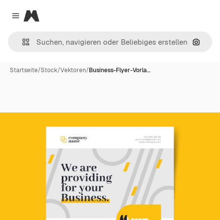
Magnific
Close menu
Nach B
Startseite
/
Stock
/
Vektoren
/
Business-Flyer-Vorla…