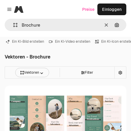
Magnific
Preise
Einloggen
Close menu
Löschen
Nach B
Ein KI-Bild erstellen
Ein KI-Video erstellen
Ein KI-Icon erstel
Vektoren - Brochure
Vektoren
Filter