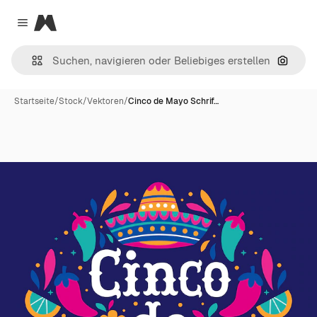
Magnific
Close menu
Nach B
Startseite
/
Stock
/
Vektoren
/
Cinco de Mayo Schrif…