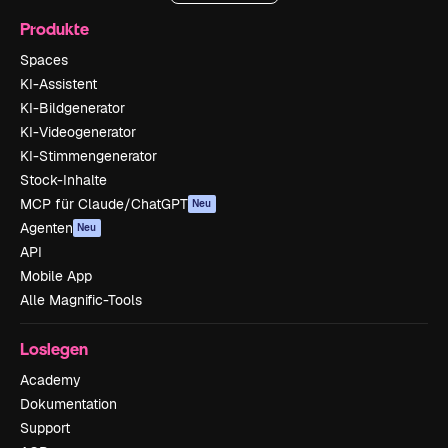
Produkte
Spaces
KI-Assistent
KI-Bildgenerator
KI-Videogenerator
KI-Stimmengenerator
Stock-Inhalte
MCP für Claude/ChatGPT
Neu
Agenten
Neu
API
Mobile App
Alle Magnific-Tools
Loslegen
Academy
Dokumentation
Support