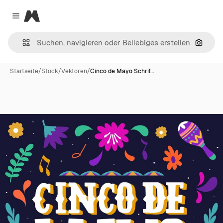
Magnific
Close menu
Nach B
Startseite
/
Stock
/
Vektoren
/
Cinco de Mayo Schrif…