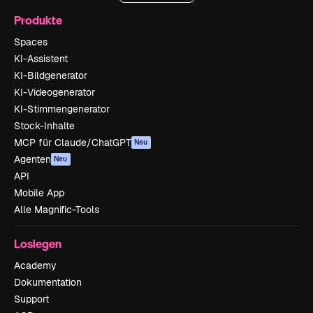
Produkte
Spaces
KI-Assistent
KI-Bildgenerator
KI-Videogenerator
KI-Stimmengenerator
Stock-Inhalte
MCP für Claude/ChatGPT
Neu
Agenten
Neu
API
Mobile App
Alle Magnific-Tools
Loslegen
Academy
Dokumentation
Support