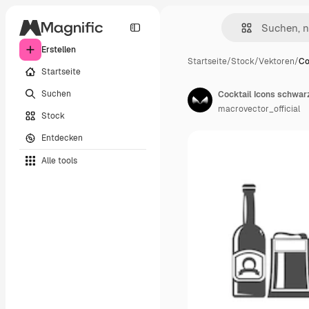
Erstellen
Startseite
/
Stock
/
Vektoren
/
Co
Startseite
Suchen
Cocktail Icons schwar
macrovector_official
Stock
Entdecken
Alle tools