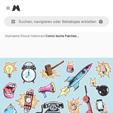
Magnific
Close menu
Nach B
Startseite
/
Stock
/
Vektoren
/
Comic bunte Patches …