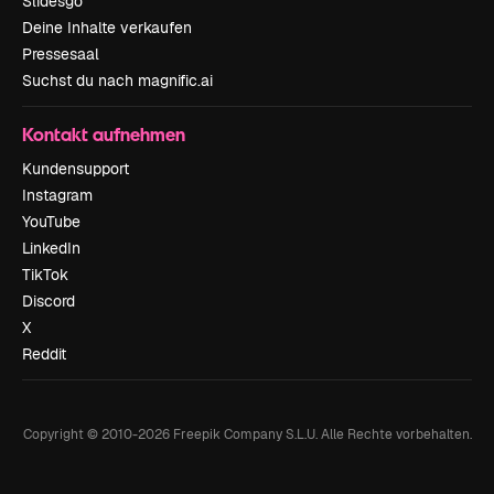
Slidesgo
Deine Inhalte verkaufen
Pressesaal
Suchst du nach magnific.ai
Kontakt aufnehmen
Kundensupport
Instagram
YouTube
LinkedIn
TikTok
Discord
X
Reddit
Copyright © 2010-
2026
Freepik Company S.L.U.
Alle Rechte vorbehalten
.