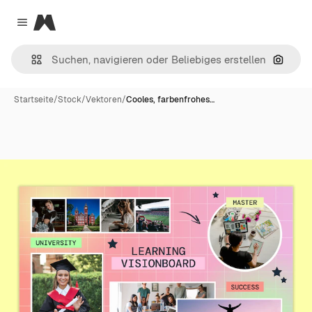
Magnific
Close menu
Nach B
Startseite
/
Stock
/
Vektoren
/
Cooles, farbenfrohes…