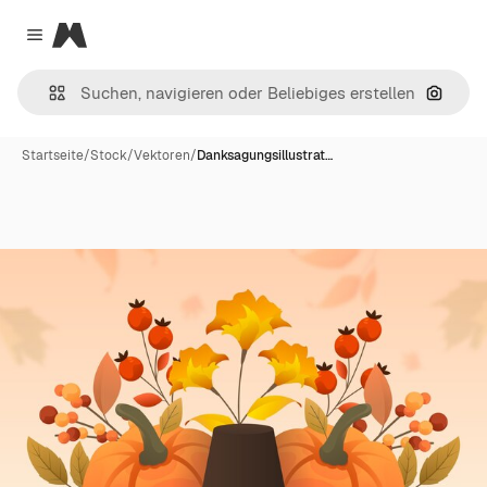
Magnific
Close menu
Nach B
Startseite
/
Stock
/
Vektoren
/
Danksagungsillustrat…