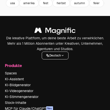
usa
amerika
fest
herbst
autumn
feier
c
Die kreative Plattform, um deine beste Arbeit zu verwirklichen.
Mehr als 1 Million Abonnenten unter Kreativen, Unternehmen,
Agenturen und Studios.
Deutsch
Produkte
Spaces
KI-Assistent
KI-Bildgenerator
KI-Videogenerator
KI-Stimmengenerator
Stock-Inhalte
MCP für Claude/ChatGPT
Neu