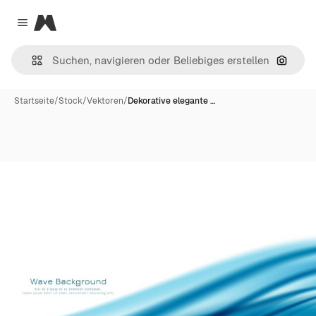
Magnific
Close menu
Nach B
Startseite
/
Stock
/
Vektoren
/
Dekorative elegante …