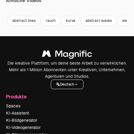
Ähnliche Videos
Premium
Premium
Premium
Premium
abstract lines
rauch
kurve
abstract waves
wellen
Die kreative Plattform, um deine beste Arbeit zu verwirklichen.
Mehr als 1 Million Abonnenten unter Kreativen, Unternehmen,
Agenturen und Studios.
Deutsch
Produkte
Spaces
KI-Assistent
KI-Bildgenerator
KI-Videogenerator