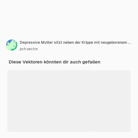
Depressive Mutter sitzt neben der Krippe mit neugeborenem Kind. Traurige und müde Mutter neben schlafendem Baby in der flachen Vektorillustration der Krippe. Postnatale Depression, Angst, Mutterschaftskonzept für Banner
pch.vector
Diese Vektoren könnten dir auch gefallen