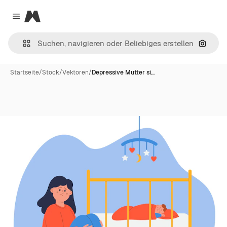
Magnific
Close menu
Nach B
Startseite
/
Stock
/
Vektoren
/
Depressive Mutter si…