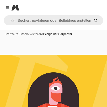
Magnific
Close menu
Nach B
Startseite
/
Stock
/
Vektoren
/
Design der Carpenter…