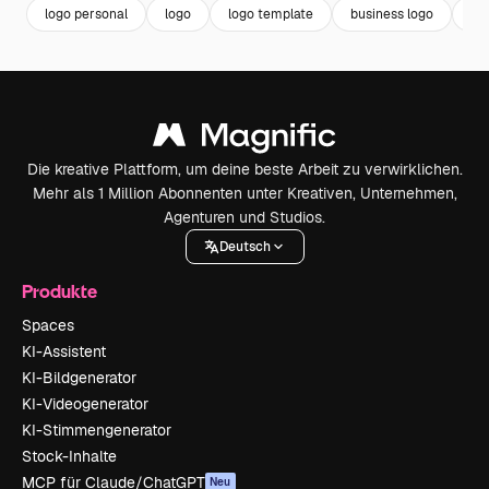
logo personal
logo
logo template
business logo
br
Die kreative Plattform, um deine beste Arbeit zu verwirklichen.
Mehr als 1 Million Abonnenten unter Kreativen, Unternehmen,
Agenturen und Studios.
Deutsch
Produkte
Spaces
KI-Assistent
KI-Bildgenerator
KI-Videogenerator
KI-Stimmengenerator
Stock-Inhalte
MCP für Claude/ChatGPT
Neu