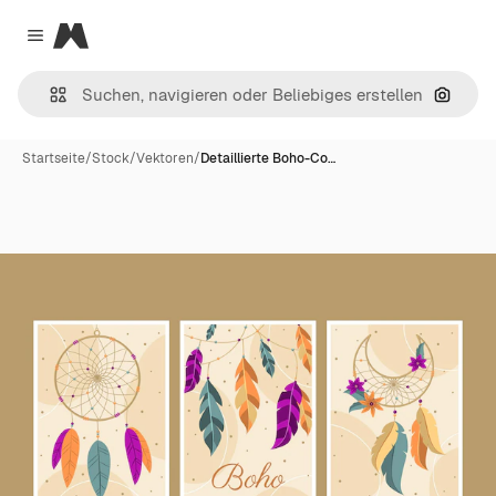
Magnific
Close menu
Nach B
Startseite
/
Stock
/
Vektoren
/
Detaillierte Boho-Co…