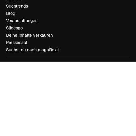
Suchtrends
Blog
Veranstaltungen
Slidesgo
Deine Inhalte verkaufen
Pressesaal
Suchst du nach magnific.ai
Kontakt aufnehmen
Kundensupport
Instagram
YouTube
LinkedIn
TikTok
Discord
X
Reddit