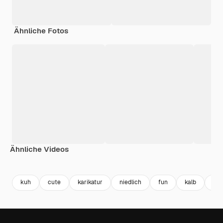
Ähnliche Fotos
Ähnliche Videos
Premium
Premium
Generiert von KI
kuh
cute
karikatur
niedlich
fun
kalb
bau