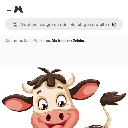
Magnific
Close menu
Nach B
Startseite
/
Stock
/
Vektoren
/
Die fröhliche Zeiche…