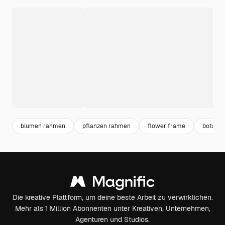
blumen rahmen
pflanzen rahmen
flower frame
botanisc
Die kreative Plattform, um deine beste Arbeit zu verwirklichen.
Mehr als 1 Million Abonnenten unter Kreativen, Unternehmen,
Agenturen und Studios.