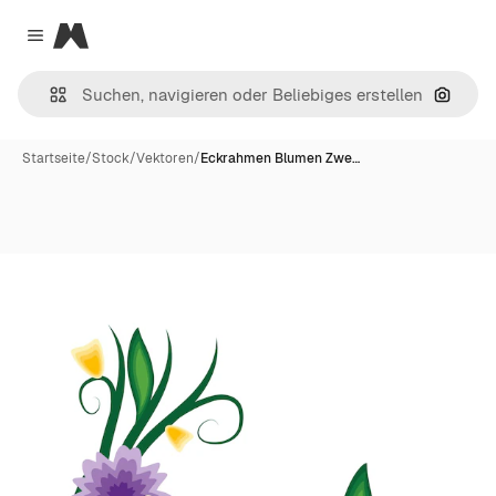
Magnific
Close menu
Nach B
Startseite
/
Stock
/
Vektoren
/
Eckrahmen Blumen Zwe…