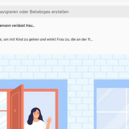
emann verlässt Hau…
Ehemann verlässt Haus, um mit Kind zu gehen und winkt Frau zu, die an der flachen Vektorillustration der Haustür steht