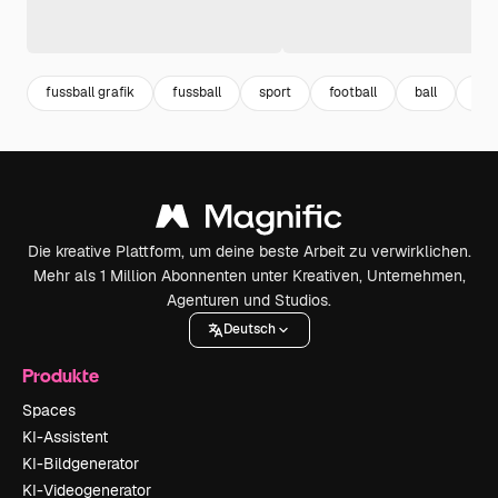
fussball grafik
fussball
sport
football
ball
fus
Die kreative Plattform, um deine beste Arbeit zu verwirklichen.
Mehr als 1 Million Abonnenten unter Kreativen, Unternehmen,
Agenturen und Studios.
Deutsch
Produkte
Spaces
KI-Assistent
KI-Bildgenerator
KI-Videogenerator