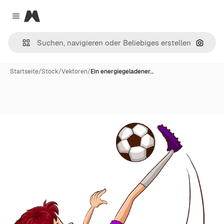
Magnific
Close menu
Nach B
Startseite
/
Stock
/
Vektoren
/
Ein energiegeladener…