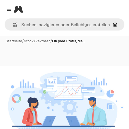
Magnific
Close menu
Nach B
Startseite
/
Stock
/
Vektoren
/
Ein paar Profis, die…