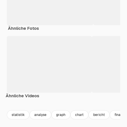
Ähnliche Fotos
Ähnliche Videos
Premium
Premium
Generiert von KI
Premium
Premium
Generiert v
statistik
analyse
graph
chart
bericht
finance