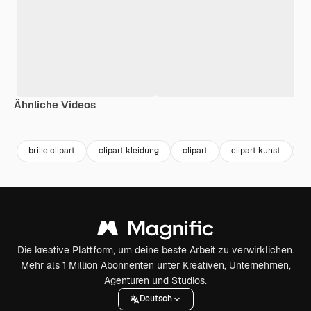
Ähnliche Videos
Premium
Premium
Premium
Premium
brille clipart
clipart kleidung
clipart
clipart kunst
z
Die kreative Plattform, um deine beste Arbeit zu verwirklichen.
Mehr als 1 Million Abonnenten unter Kreativen, Unternehmen,
Agenturen und Studios.
Deutsch