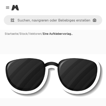
Magnific
Close menu
Nach B
Startseite
/
Stock
/
Vektoren
/
Eine Aufklebervorlag…