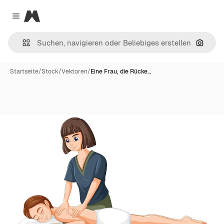
Magnific
Close menu
Nach B
Startseite
/
Stock
/
Vektoren
/
Eine Frau, die Rücke…