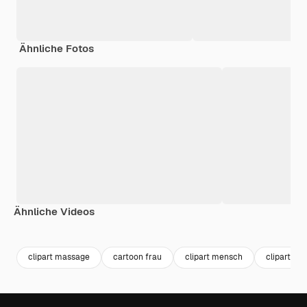
Ähnliche Fotos
Ähnliche Videos
Premium
Premium
clipart massage
cartoon frau
clipart mensch
clipart ku