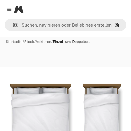
Magnific
Close menu
Nach B
Startseite
/
Stock
/
Vektoren
/
Einzel- und Doppelbe…