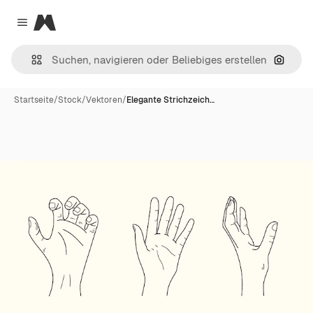
Magnific
Close menu
Nach B
Startseite
/
Stock
/
Vektoren
/
Elegante Strichzeich…