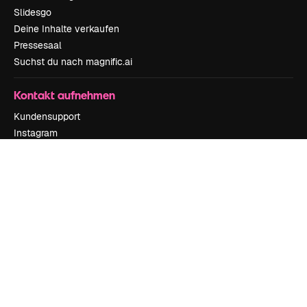
Slidesgo
Deine Inhalte verkaufen
Pressesaal
Suchst du nach magnific.ai
Kontakt aufnehmen
Kundensupport
Instagram
YouTube
LinkedIn
TikTok
Discord
X
Reddit
Copyright © 2010-
2026
Freepik Company S.L.U.
Alle Rechte vorbehalten
.