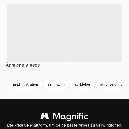
Ähnliche Videos
Premium
Premium
Premium
Premium
hand illustration
sammlung
aufkleber
strichzeichnung
Die kreative Plattform, um deine beste Arbeit zu verwirklichen.