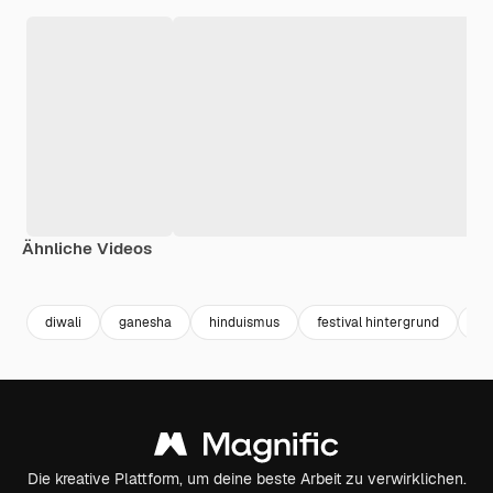
Ähnliche Videos
Premium
Premium
Generiert von KI
Premium
Premium
diwali
ganesha
hinduismus
festival hintergrund
go
Die kreative Plattform, um deine beste Arbeit zu verwirklichen.