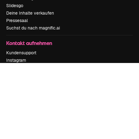
Slidesgo
Deine Inhalte verkaufen
Pressesaal
Suchst du nach magnific.ai
Kontakt aufnehmen
Kundensupport
Instagram
YouTube
LinkedIn
TikTok
Discord
X
Reddit
Copyright © 2010-
2026
Freepik Company S.L.U.
Alle Rechte vorbehalten
.