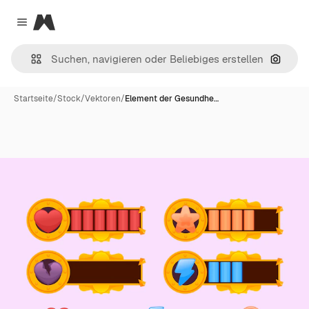
Magnific
Close menu
Nach B
Startseite
/
Stock
/
Vektoren
/
Element der Gesundhe…