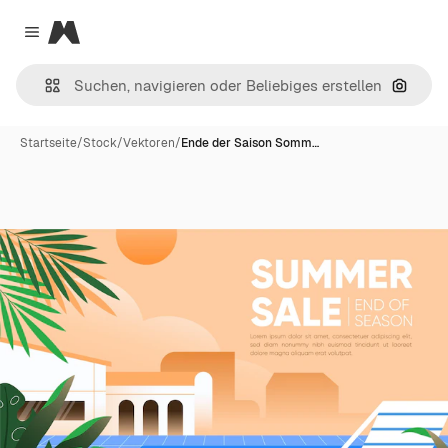
Magnific
Close menu
Nach B
Startseite
/
Stock
/
Vektoren
/
Ende der Saison Somm…