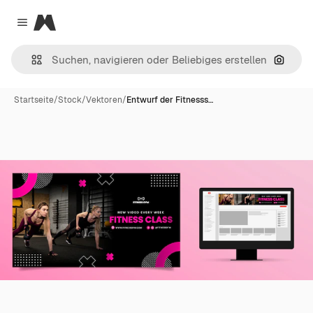
Magnific
Close menu
Nach B
Startseite
/
Stock
/
Vektoren
/
Entwurf der Fitnesss…