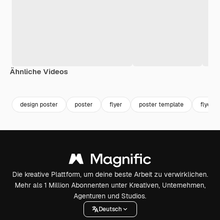
Ähnliche Videos
Premium
Premium
Premium
Premium
design poster
poster
flyer
poster template
flyer t
Die kreative Plattform, um deine beste Arbeit zu verwirklichen.
Mehr als 1 Million Abonnenten unter Kreativen, Unternehmen,
Agenturen und Studios.
Deutsch