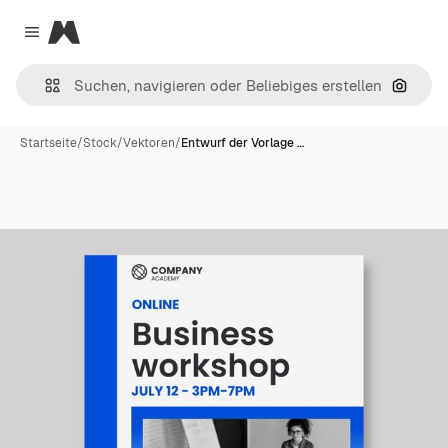
Magnific
Close menu
Nach B
Startseite
/
Stock
/
Vektoren
/
Entwurf der Vorlage …