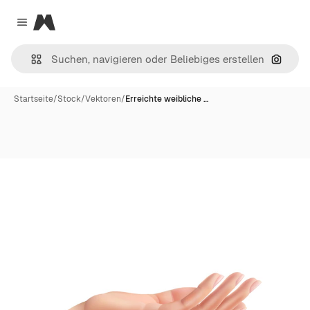
Magnific
Close menu
Nach B
Startseite
/
Stock
/
Vektoren
/
Erreichte weibliche …