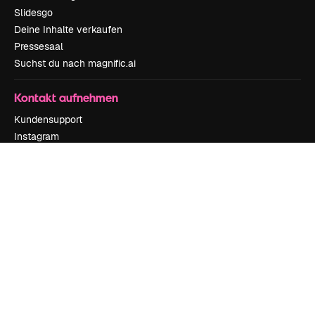
Slidesgo
Deine Inhalte verkaufen
Pressesaal
Suchst du nach magnific.ai
Kontakt aufnehmen
Kundensupport
Instagram
YouTube
LinkedIn
TikTok
Discord
X
Reddit
Copyright © 2010-
2026
Freepik Company S.L.U.
Alle Rechte vorbehalten
.