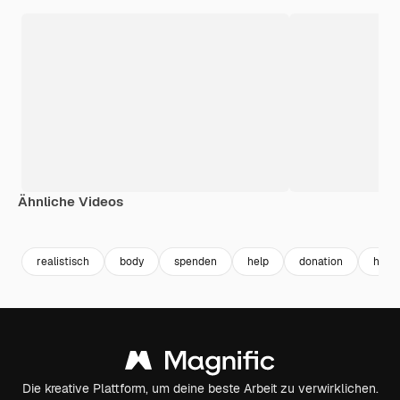
Ähnliche Videos
Premium
Premium
Premium
Premium
realistisch
body
spenden
help
donation
händ
Die kreative Plattform, um deine beste Arbeit zu verwirklichen.