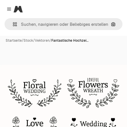
Magnific
Close menu
Nach B
Startseite
/
Stock
/
Vektoren
/
Fantastische Hochzei…