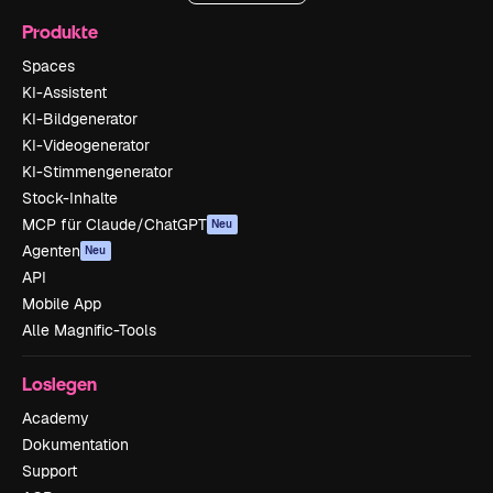
Produkte
Spaces
KI-Assistent
KI-Bildgenerator
KI-Videogenerator
KI-Stimmengenerator
Stock-Inhalte
MCP für Claude/ChatGPT
Neu
Agenten
Neu
API
Mobile App
Alle Magnific-Tools
Loslegen
Academy
Dokumentation
Support