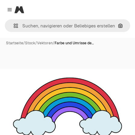
Magnific
Close menu
Nach B
Startseite
/
Stock
/
Vektoren
/
Farbe und Umrisse de…