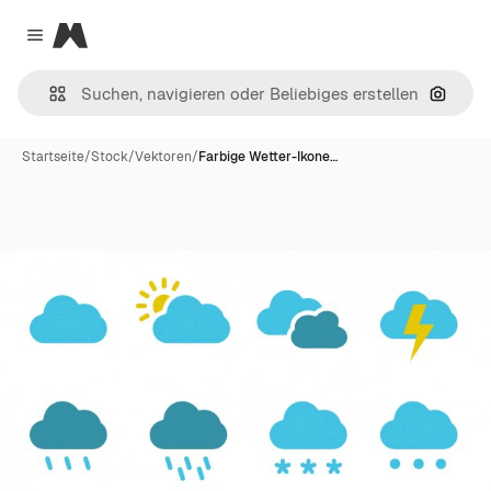
Magnific
Close menu
Nach B
Startseite
/
Stock
/
Vektoren
/
Farbige Wetter-Ikone…