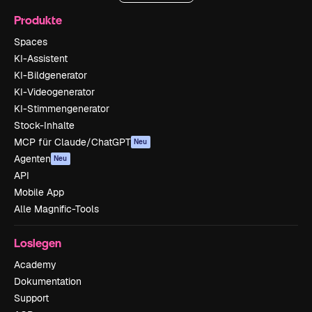
Produkte
Spaces
KI-Assistent
KI-Bildgenerator
KI-Videogenerator
KI-Stimmengenerator
Stock-Inhalte
MCP für Claude/ChatGPT
Neu
Agenten
Neu
API
Mobile App
Alle Magnific-Tools
Loslegen
Academy
Dokumentation
Support