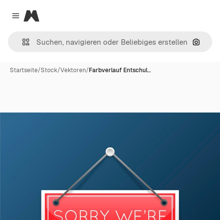
Magnific
Close menu
Nach B
Startseite
/
Stock
/
Vektoren
/
Farbverlauf Entschul…