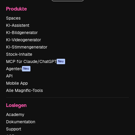
Produkte
Spaces
KI-Assistent
KI-Bildgenerator
KI-Videogenerator
KI-Stimmengenerator
Stock-Inhalte
MCP für Claude/ChatGPT
Neu
Agenten
Neu
API
Mobile App
Alle Magnific-Tools
Loslegen
Academy
Dokumentation
Support