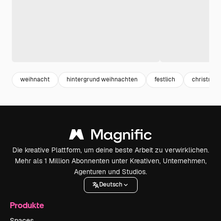
weihnacht
hintergrund weihnachten
festlich
christmas
Die kreative Plattform, um deine beste Arbeit zu verwirklichen.
Mehr als 1 Million Abonnenten unter Kreativen, Unternehmen,
Agenturen und Studios.
Deutsch
Produkte
Spaces