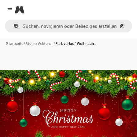
Magnific
Close menu
Nach B
Startseite
/
Stock
/
Vektoren
/
Farbverlauf Weihnach…