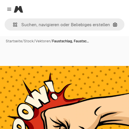
Magnific
Close menu
Nach B
Startseite
/
Stock
/
Vektoren
/
Faustschlag, Faustsc…