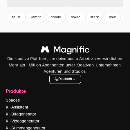
faust
kampf
comic
boxen
stark
pow
st
Die kreative Plattform, um deine beste Arbeit zu verwirklichen.
Mehr als 1 Million Abonnenten unter Kreativen, Unternehmen,
Agenturen und Studios.
Deutsch
Produkte
Spaces
KI-Assistent
KI-Bildgenerator
KI-Videogenerator
KI-Stimmengenerator