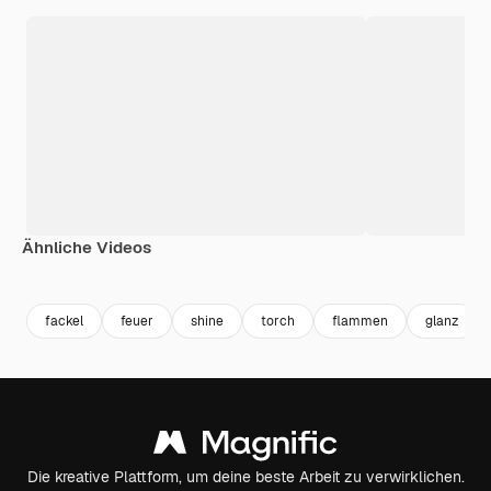
Ähnliche Videos
Premium
Premium
Premium
Premium
fackel
feuer
shine
torch
flammen
glanz
Die kreative Plattform, um deine beste Arbeit zu verwirklichen.