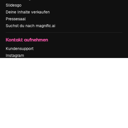
Slidesgo
Deine Inhalte verkaufen
Pressesaal
Suchst du nach magnific.ai
Kontakt aufnehmen
Kundensupport
Instagram
YouTube
LinkedIn
TikTok
Discord
X
Reddit
Copyright © 2010-
2026
Freepik Company S.L.U.
Alle Rechte vorbehalten
.