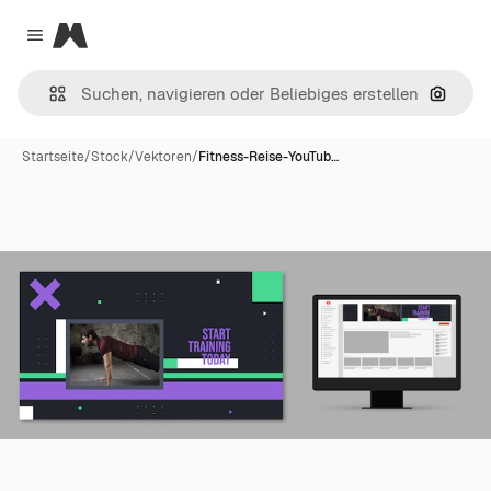
Magnific
Close menu
Nach B
Startseite
/
Stock
/
Vektoren
/
Fitness-Reise-YouTub…